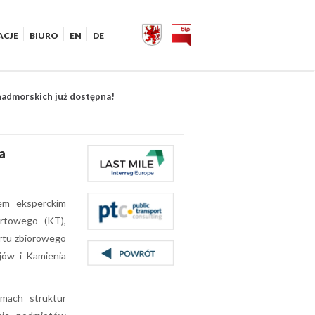
ACJE
BIURO
EN
DE
nadmorskich już dostępna!
a
em eksperckim
ortowego (KT),
rtu zbiorowego
jów i Kamienia
amach struktur