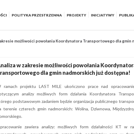
ŚCI
POLITYKA PRZESTRZENNA
PROJEKTY
INICJATYWY
PUBLIK
zakresie możliwości powołania Koordynatora Transportowego dla gmin 
naliza w zakresie możliwości powołania Koordynator
ransportowego dla gmin nadmorskich już dostępna!
 ramach projektu LAST MILE ukończono prace nad opracowani
otyczącym analizy możliwych form działania Koordynatora Transp
tórego podstawowym zadaniem będzie organizacja publicznego transpo
a terenie czterech gmin nadmorskich: Wolina, Dziwnowa, Międzyzdro
omorskiego.
pracowanie zawiera analizy: możliwych form działalności KT w r