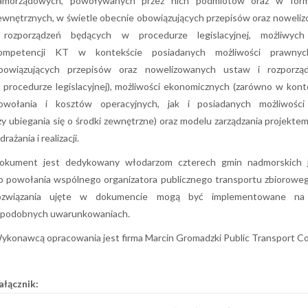
amorządowych, powoływanych przez nich podmiotów oraz w for
ewnętrznych, w świetle obecnie obowiązujących przepisów oraz noweli
 rozporządzeń będących w procedurze legislacyjnej, możliwych 
ompetencji KT w kontekście posiadanych możliwości prawnyc
bowiązujących przepisów oraz nowelizowanych ustaw i rozporzą
 procedurze legislacyjnej), możliwości ekonomicznych (zarówno w kon
owołania i kosztów operacyjnych, jak i posiadanych możliwości
zy ubiegania się o środki zewnętrzne) oraz modelu zarządzania projektem
rażania i realizacji.
okument jest dedykowany włodarzom czterech gmin nadmorskich 
o powołania wspólnego organizatora publicznego transportu zbioroweg
ozwiązania ujęte w dokumencie mogą być implementowane na 
 podobnych uwarunkowaniach.
ykonawcą opracowania jest firma Marcin Gromadzki Public Transport Co
ałącznik: