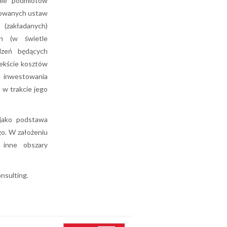
mie podmiotów
zowanych ustaw
(zakładanych)
h (w świetle
dzeń będących
tekście kosztów
 inwestowania
 w trakcie jego
jako podstawa
o. W założeniu
inne obszary
nsulting.