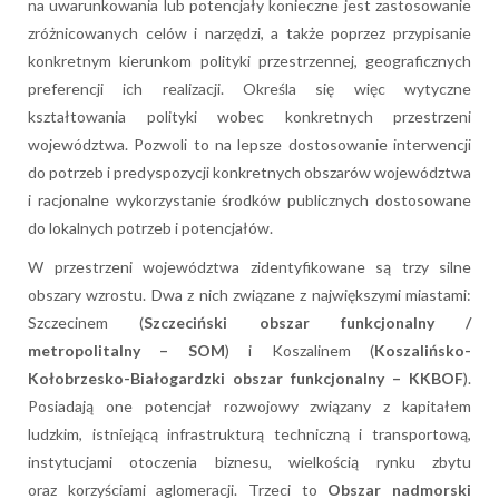
na uwarunkowania lub potencjały konieczne jest zastosowanie
zróżnicowanych celów i narzędzi, a także poprzez przypisanie
konkretnym kierunkom polityki przestrzennej, geograficznych
preferencji ich realizacji. Określa się więc wytyczne
kształtowania polityki wobec konkretnych przestrzeni
województwa. Pozwoli to na lepsze dostosowanie interwencji
do potrzeb i predyspozycji konkretnych obszarów województwa
i racjonalne wykorzystanie środków publicznych dostosowane
do lokalnych potrzeb i potencjałów.
W przestrzeni województwa zidentyfikowane są trzy silne
obszary wzrostu. Dwa z nich związane z największymi miastami:
Szczecinem (
Szczeciński obszar funkcjonalny /
metropolitalny – SOM
) i Koszalinem (
Koszalińsko-
Kołobrzesko-Białogardzki obszar funkcjonalny – KKBOF
).
Posiadają one potencjał rozwojowy związany z kapitałem
ludzkim, istniejącą infrastrukturą techniczną i transportową,
instytucjami otoczenia biznesu, wielkością rynku zbytu
oraz korzyściami aglomeracji. Trzeci to
Obszar nadmorski