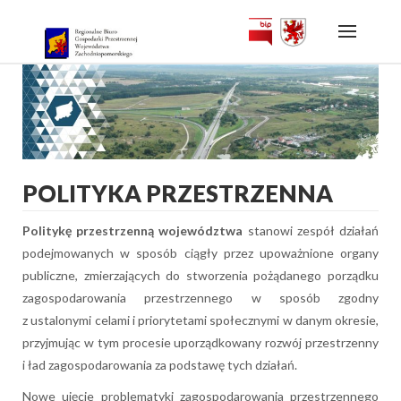
Skip
to
content
POLITYKA PRZESTRZENNA
Politykę przestrzenną województwa
stanowi zespół działań
podejmowanych w sposób ciągły przez upoważnione organy
publiczne, zmierzających do stworzenia pożądanego porządku
zagospodarowania przestrzennego w sposób zgodny
z ustalonymi celami i priorytetami społecznymi w danym okresie,
przyjmując w tym procesie uporządkowany rozwój przestrzenny
i ład zagospodarowania za podstawę tych działań.
Nowe ujęcie problematyki zagospodarowania przestrzennego