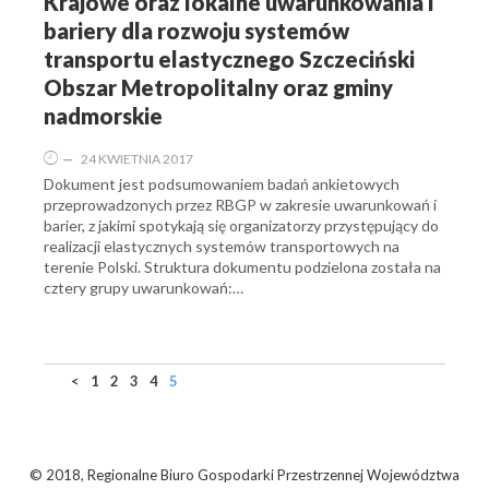
Krajowe oraz lokalne uwarunkowania i
bariery dla rozwoju systemów
transportu elastycznego Szczeciński
Obszar Metropolitalny oraz gminy
nadmorskie
—
24 KWIETNIA 2017
Dokument jest podsumowaniem badań ankietowych
przeprowadzonych przez RBGP w zakresie uwarunkowań i
barier, z jakimi spotykają się organizatorzy przystępujący do
realizacji elastycznych systemów transportowych na
terenie Polski. Struktura dokumentu podzielona została na
cztery grupy uwarunkowań:…
<
1
2
3
4
5
© 2018, Regionalne Biuro Gospodarki Przestrzennej Województwa