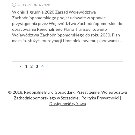
—
1 GRUDNIA 2020
W dniu 1 grudnia 2020 Zarząd Województwa
Zachodniopomorskiego podjął uchwałę w sprawie
przystąpienia przez Województwo Zachodniopomorskie do
opracowania Regionalnego Planu Transportowego
Województwa Zachodniopomorskiego do roku 2030. Plan
ma m.in. służyć koordynacji i kompleksowemu planowaniu…
<
1
2
3
4
© 2018, Regionalne Biuro Gospodarki Przestrzennej Województwa
Zachodniopomorskiego w Szczecinie |
Polityka Prywatności
|
Dostępność cyfrowa