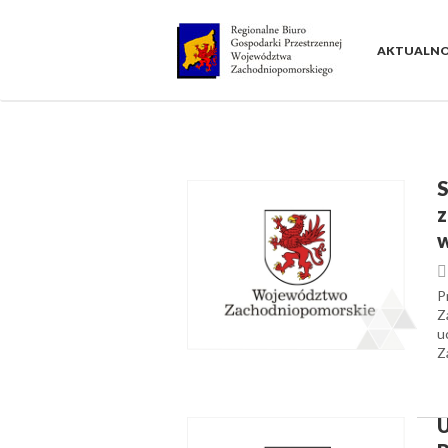
Skip
to
AKTUALNO
content
S
z
P
Z
u
Z
U