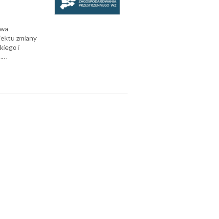
twa
jektu zmiany
iego i
o.…