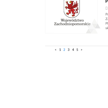
P
P
Z
P
s
<
1
2
3
4
5
>