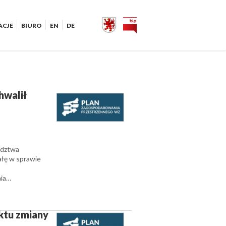
ACJE
BIURO
EN
DE
walił
ództwa
łę w sprawie
nia…
ktu zmiany