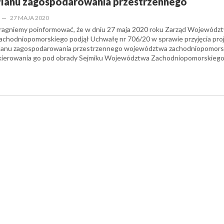
lanu zagospodarowania przestrzennego
—
27 MAJA 2020
ragniemy poinformować, że w dniu 27 maja 2020 roku Zarząd Wojewódz
achodniopomorskiego podjął Uchwałę nr 706/20 w sprawie przyjęcia pro
lanu zagospodarowania przestrzennego województwa zachodniopomorsk
kierowania go pod obrady Sejmiku Województwa Zachodniopomorskieg