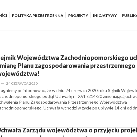
ŚCI
POLITYKA PRZESTRZENNA
PROJEKTY
INICJATYWY
PUBLIK
ejmik Województwa Zachodniopomorskiego uch
mianę Planu zagospodarowania przestrzennego
województwa!
—
24 CZERWCA 2020
ragniemy poinformować, że w dniu 24 czerwca 2020 roku Sejmik Wojew
achodniopomorskiego podjął Uchwałę nr XVII/214/20 zmieniającą uchwa
chwalenia Planu Zagospodarowania Przestrzennego Województwa
achodniopomorskiego. Uchwała wchodzi w życie po upływie 14 dni od d
chwała Zarządu województwa o przyjęciu proje